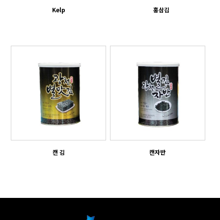
Kelp
홍삼김
캔 김
캔자반