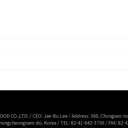
OD CO.,LTD. / CEO: Jae-Bu Lee / Address: 360, Chungseo-r
ungcheongnam-do, Korea / TEL: 82-41-642-3750 / FAX: 82-4