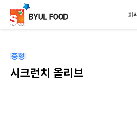
회
중형
시크런치 올리브
본문