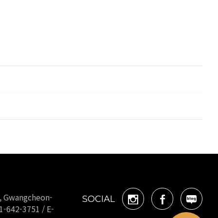
o, Gwangcheon-
SOCIAL
1-642-3751 / E-