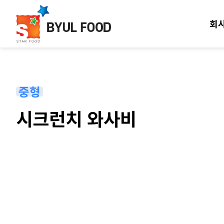
회
중형
시크런치 와사비
본문