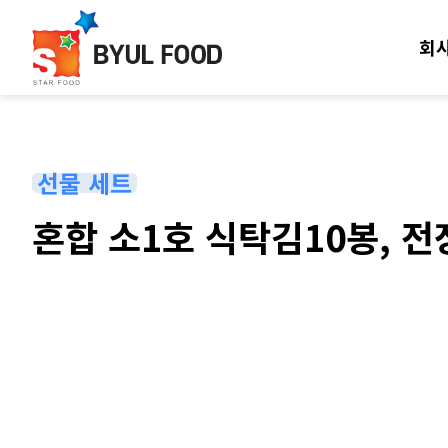
회
선물 세트
혼합 소1호 식탁김10봉, 
본문