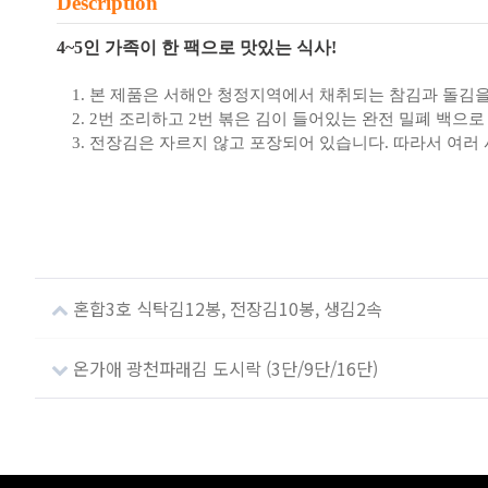
Description
4~5인 가족이 한 팩으로 맛있는 식사!
본 제품은 서해안 청정지역에서 채취되는 참김과 돌김을
2번 조리하고 2번 볶은 김이 들어있는 완전 밀폐 백으
전장김은 자르지 않고 포장되어 있습니다. 따라서 여러 
혼합3호 식탁김12봉, 전장김10봉, 생김2속
온가애 광천파래김 도시락 (3단/9단/16단)