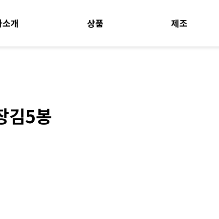
사소개
상품
제조
전장김5봉